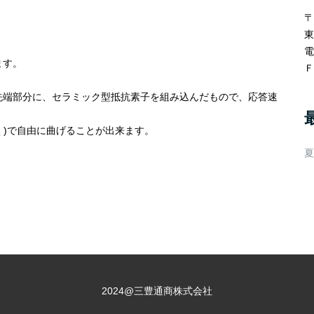
〒
東
ます。
Ｆ
先端部分に、セラミック型抵抗素子を組み込んだもので、応答速
く)で自由に曲げることが出来ます。
夏
2024@三豊通商株式会社