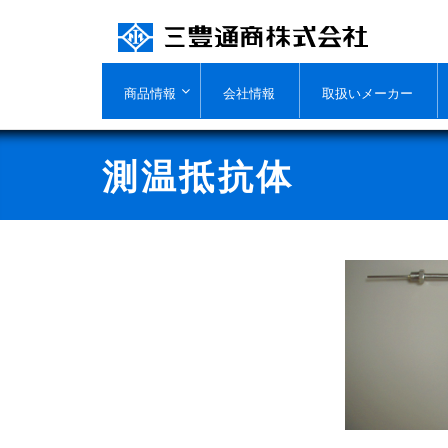
Skip
to
content
商品情報
会社情報
取扱いメーカー
測温抵抗体