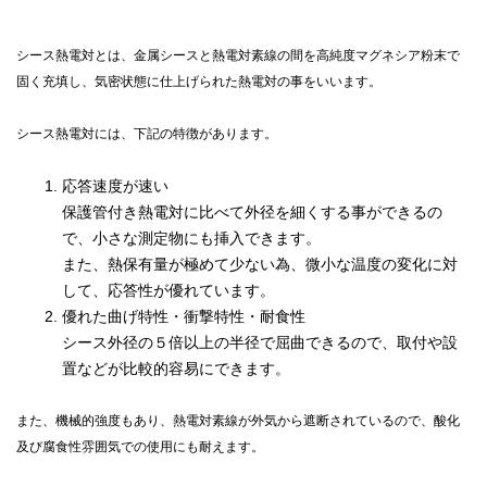
シース熱電対とは、金属シースと熱電対素線の間を高純度マグネシア粉末で
固く充填し、気密状態に仕上げられた熱電対の事をいいます。
シース熱電対には、下記の特徴があります。
応答速度が速い
保護管付き熱電対に比べて外径を細くする事ができるの
で、小さな測定物にも挿入できます。
また、熱保有量が極めて少ない為、微小な温度の変化に対
して、応答性が優れています。
優れた曲げ特性・衝撃特性・耐食性
シース外径の５倍以上の半径で屈曲できるので、取付や設
置などが比較的容易にできます。
また、機械的強度もあり、熱電対素線が外気から遮断されているので、酸化
及び腐食性雰囲気での使用にも耐えます。