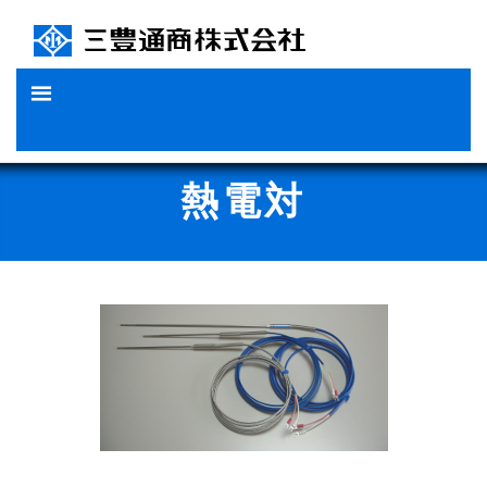
Skip
to
content
熱電対